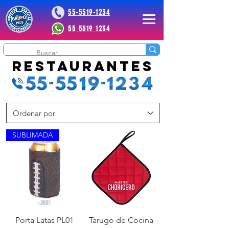
55-5519-1234
55 5519 1234
 Plus
restaurantes
SUBLIMADA
Porta Latas PL01
Tarugo de Cocina