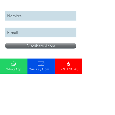
Suscribete a nuestro boletín
Suscribete Ahora
WhatsApp
Quejas y Comentarios
EXISTENCIAS
Todos los logotipos, nombres y marcas
mencionados en nuestro sitio son propiedad de
su respectivo propietario, las fotografías son
únicamente para fines de ilustración.
Aviso de privacidad