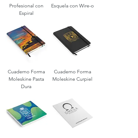
Profesional con
Esquela con Wire-o
Espiral
Cuaderno Forma
Cuaderno Forma
Moleskine Pasta
Moleskine Curpiel
Dura