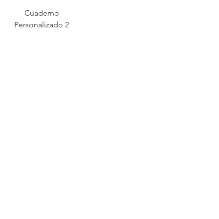
Cuaderno
Personalizado 2