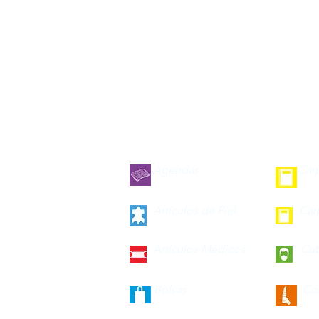
Agendas
Car
Articulos de Piel
Car
Artículos Médicos
Cu
Bolsas
Co