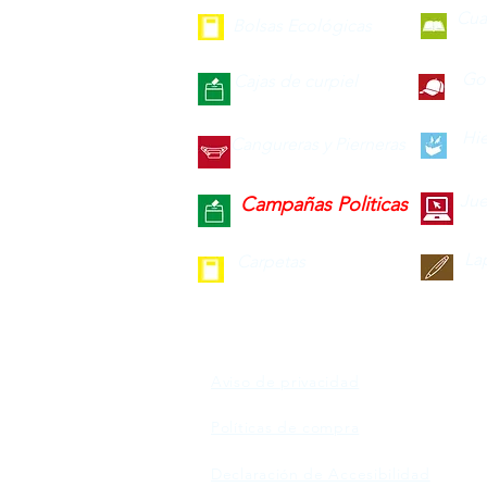
Cua
Bolsas Ecológicas
Gor
Cajas de curpiel
Hie
Cangureras y Pierneras
Jue
Campañas Politicas
La
Carpetas
Aviso de privacidad
Políticas de compra
Declaración de Accesibilidad