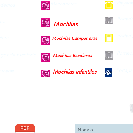
Playera
Mariconeras
dernos
Portad
ras
Mochilas
Portad
leras
Mochilas Campañeras
Portafo
gos de Escritorio
Mochilas Escolares
Portaga
piceras
Mochilas Infantiles
Descargar
Suscribete 
Catálogo