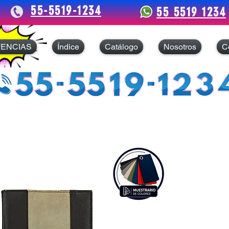
55-5519-1234
55 5519 1234
TENCIAS
Índice
Catálogo
Nosotros
C