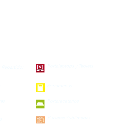
Portalaptops y Tablets
 Repartidor
s
Portamenus
ras
Portarecetarios
Pulseras Sublimadas
s