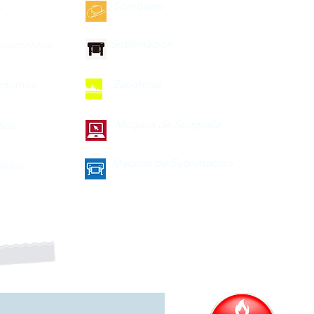
Sombrero
s
Sublimación
ocumentos
Zapateras
iplomas
Maquila de Serigrafía
lios
Maquila de Sublimación
fetes
a nuestro boletín