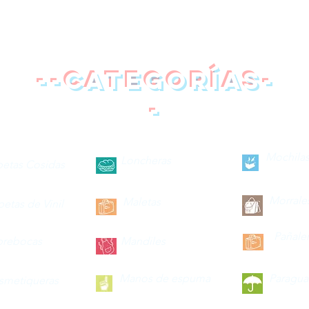
--categorías-
-
Mochilas
Loncheras
petas Cosidas
Morrale
Maletas
petas de Vinil
Pañale
brebocas
Mandiles
Manos de espuma
Paragua
smetiqueras