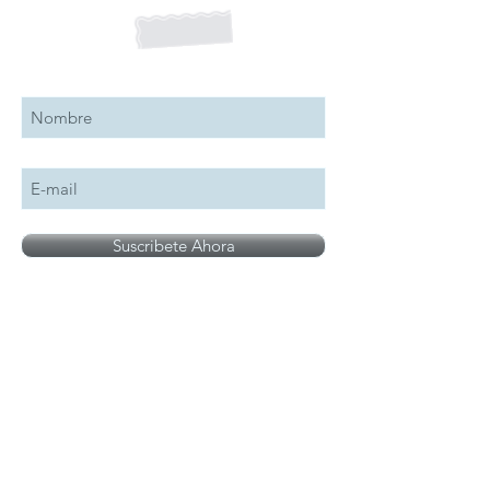
Suscribete a nuestro boletín
Suscribete Ahora
Todos los logotipos, nombres y marcas
mencionados en nuestro sitio son propiedad de
su respectivo propietario, las fotografías son
únicamente para fines de ilustración.