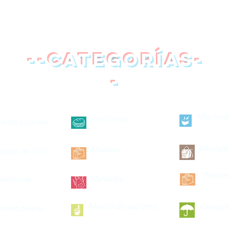
--categorías-
-
Mochilas
Loncheras
petas Cosidas
Morrale
Maletas
petas de Vinil
Pañale
brebocas
Mandiles
Manos de espuma
Paragua
smetiqueras