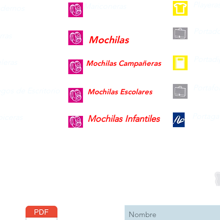
Playera
Mariconeras
dernos
Portad
ras
Mochilas
Portad
leras
Mochilas Campañeras
Portafo
gos de Escritorio
Mochilas Escolares
Portaga
piceras
Mochilas Infantiles
Descargar
Suscribete 
Catálogo