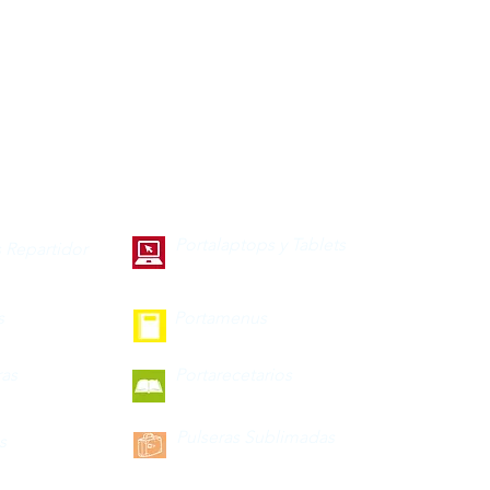
Portalaptops y Tablets
 Repartidor
s
Portamenus
ras
Portarecetarios
Pulseras Sublimadas
s