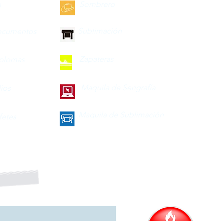
Sombrero
s
Sublimación
ocumentos
Zapateras
iplomas
Maquila de Serigrafía
lios
Maquila de Sublimación
fetes
a nuestro boletín