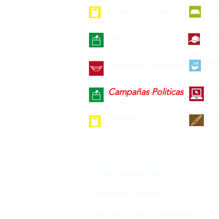
Cua
Bolsas Ecológicas
Gor
Cajas de curpiel
Hie
Cangureras y Pierneras
Jue
Campañas Politicas
La
Carpetas
Aviso de privacidad
Políticas de compra
Declaración de Accesibilidad