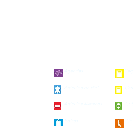
Agendas
Car
Articulos de Piel
Car
Artículos Médicos
Cu
Bolsas
Co