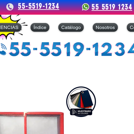
55-5519-1234
55 5519 1234
TENCIAS
Índice
Catálogo
Nosotros
C