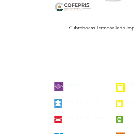
Cubrebocas Termosellado Im
Agendas
Car
Articulos de Piel
Car
Artículos Médicos
Cu