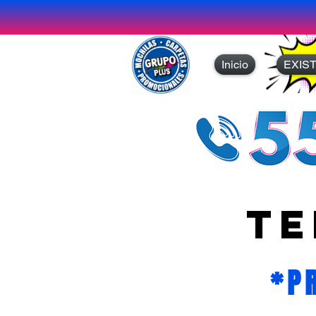
Inicio
EXIS
te
*P