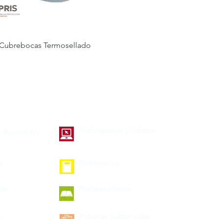
Cubrebocas Termosellado
Portalaptops y Tablets
 Repartidor
s
Portamenus
ras
Portarecetarios
Pulseras Sublimadas
s