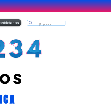
ontáctanos
os
ICA