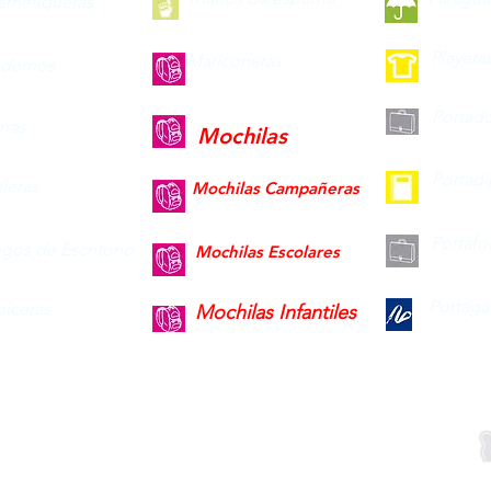
smetiqueras
Playera
Mariconeras
dernos
Portad
ras
Mochilas
Portad
leras
Mochilas Campañeras
Portafo
gos de Escritorio
Mochilas Escolares
Portaga
piceras
Mochilas Infantiles
Descargar
Suscribete 
Catálogo