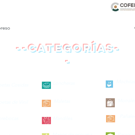
preso
--categorías-
-
Mochilas
Loncheras
petas Cosidas
Morrale
Maletas
petas de Vinil
Pañale
brebocas
Mandiles
Manos de espuma
Paragua