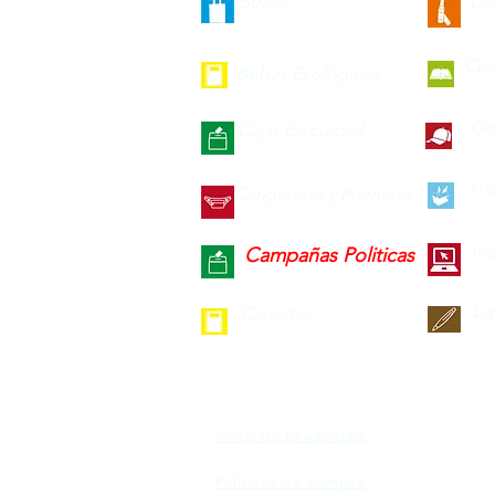
Bolsas
Co
Cua
Bolsas Ecológicas
Gor
Cajas de curpiel
Hie
Cangureras y Pierneras
Jue
Campañas Politicas
La
Carpetas
Aviso de privacidad
Políticas de compra