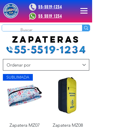
55-5519-1234
55 5519 1234
 Plus
zapateras
FABRICA DE ZAPATERAS
SUBLIMADA
Zapatera MZ07
Zapatera MZ08