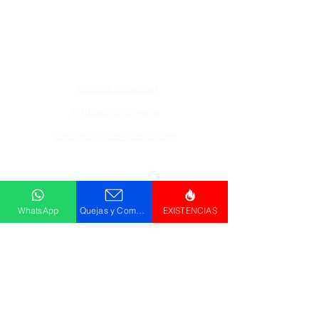
mencionados en nuestro sitio son propiedad de
su respectivo propietario, las fotografías son
únicamente para fines de ilustración.
Aviso de privacidad
Políticas de compra
Declaración de Accesibilidad
Descargar
Catálogo
WhatsApp
Quejas y Comentarios
EXISTENCIAS