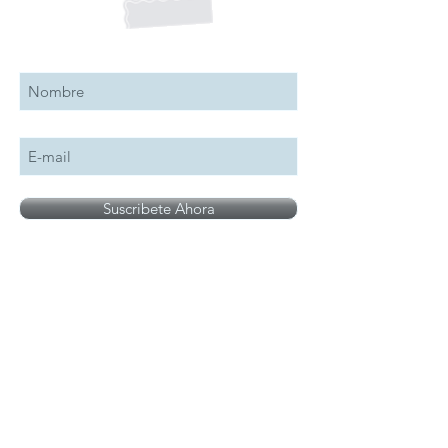
Suscribete a nuestro boletín
Suscribete Ahora
Todos los logotipos, nombres y marcas
mencionados en nuestro sitio son propiedad de
su respectivo propietario, las fotografías son
únicamente para fines de ilustración.