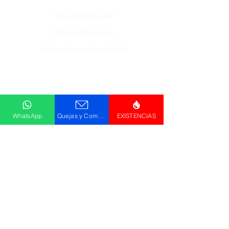
Aviso de privacidad
Políticas de compra
Declaración de Accesibilidad
Descargar
Catálogo
WhatsApp
Quejas y Comentarios
EXISTENCIAS
© Promos GPM . HR