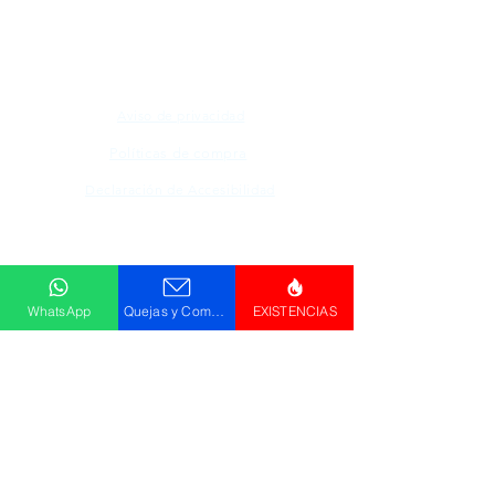
su respectivo propietario, las fotografías son
únicamente para fines de ilustración.
Aviso de privacidad
Políticas de compra
Declaración de Accesibilidad
Descargar
Catálogo
WhatsApp
Quejas y Comentarios
EXISTENCIAS