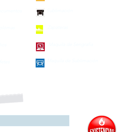
Sublimación
ocumentos
Zapateras
iplomas
Maquila de Serigrafía
lios
Maquila de Sublimación
fetes
a nuestro boletín