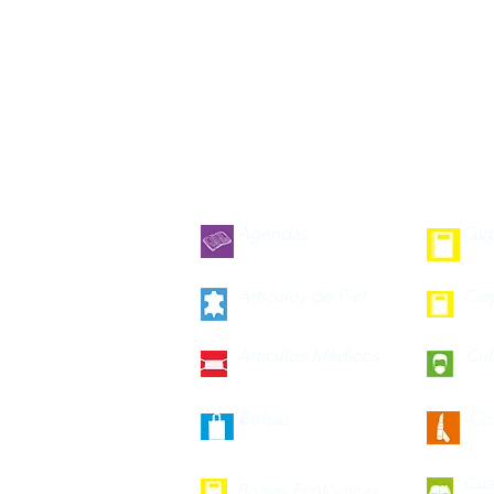
Agendas
Car
Articulos de Piel
Car
Artículos Médicos
Cu
Bolsas
Co
Cua
Bolsas Ecológicas