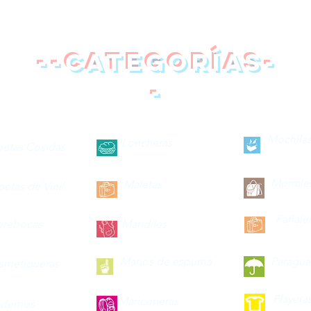
--categorías-
-
Mochilas
Loncheras
petas Cosidas
Morrale
Maletas
petas de Vinil
Pañale
brebocas
Mandiles
Manos de espuma
Paragua
smetiqueras
Playera
Mariconeras
dernos