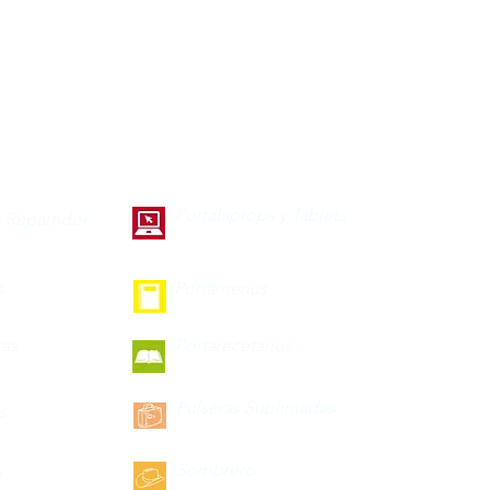
Portalaptops y Tablets
 Repartidor
s
Portamenus
ras
Portarecetarios
Pulseras Sublimadas
s
Sombrero
s