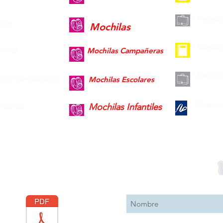
Portad
ras
Mochilas
Portad
leras
Mochilas Campañeras
Portafo
gos de Escritorio
Mochilas Escolares
Portaga
piceras
Mochilas Infantiles
Descargar
Suscribete 
Catálogo