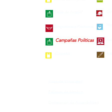
Gor
Cajas de curpiel
Hie
Cangureras y Pierneras
Jue
Campañas Politicas
La
Carpetas
Aviso de privacidad
Políticas de compra
Declaración de Accesibilidad