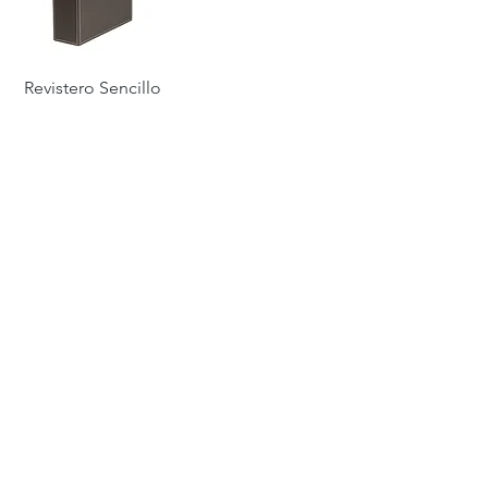
Revistero Sencillo