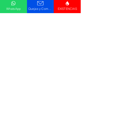
WhatsApp
Quejas y Comentarios
EXISTENCIAS
Suscribete a nuestro boletín
Suscribete Ahora
Todos los logotipos, nombres y marcas
mencionados en nuestro sitio son propiedad de
su respectivo propietario, las fotografías son
únicamente para fines de ilustración.