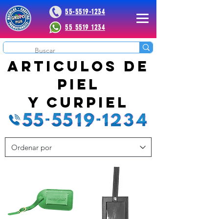
55-5519-1234
55 5519 1234
 Plus
articulos de
ARTICULOS DE PIEL
piel
y curpiel