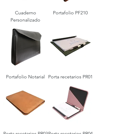
Cuaderno
Portafolio PF210
Personalizado
Portafolio Notarial
Porta recetarios PR01
Porta recetarios PR03
Porta recetarios PR04