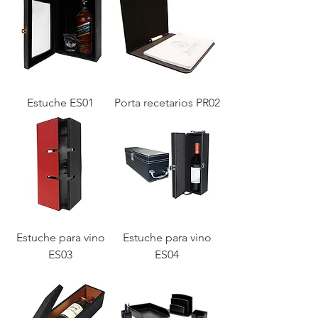
Estuche ES01
Porta recetarios PR02
Estuche para vino
Estuche para vino
ES03
ES04