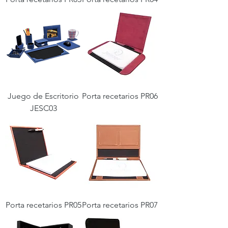
Juego de Escritorio
Porta recetarios PR06
JESC03
Porta recetarios PR05
Porta recetarios PR07