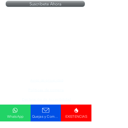
Suscribete Ahora
Todos los logotipos, nombres y marcas
mencionados en nuestro sitio son propiedad de
su respectivo propietario, las fotografías son
únicamente para fines de ilustración.
Aviso de privacidad
Políticas de compra
Declaración de Accesibilidad
Descargar
WhatsApp
Quejas y Comentarios
EXISTENCIAS
Catálogo