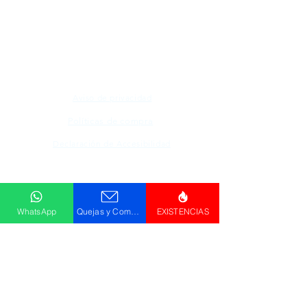
Todos los logotipos, nombres y marcas
mencionados en nuestro sitio son propiedad de
su respectivo propietario, las fotografías son
únicamente para fines de ilustración.
Aviso de privacidad
Políticas de compra
Declaración de Accesibilidad
Descargar
Catálogo
WhatsApp
Quejas y Comentarios
EXISTENCIAS