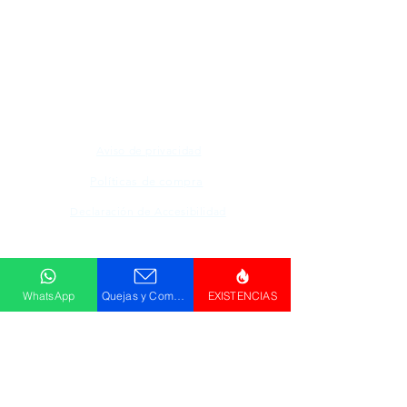
Todos los logotipos, nombres y marcas
mencionados en nuestro sitio son propiedad de
su respectivo propietario, las fotografías son
únicamente para fines de ilustración.
Aviso de privacidad
Políticas de compra
Declaración de Accesibilidad
Descargar
Catálogo
WhatsApp
Quejas y Comentarios
EXISTENCIAS