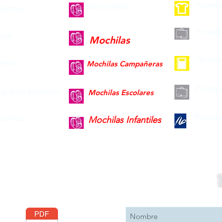
Playera
Mariconeras
dernos
Portad
ras
Mochilas
Portad
leras
Mochilas Campañeras
Portafo
gos de Escritorio
Mochilas Escolares
Portaga
piceras
Mochilas Infantiles
Descargar
Suscribete 
Catálogo