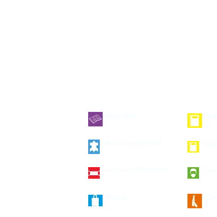
Agendas
Car
Articulos de Piel
Car
Artículos Médicos
Cu
Bolsas
Co