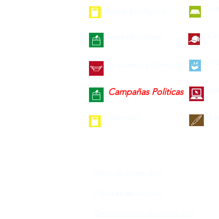
Cua
Bolsas Ecológicas
Gor
Cajas de curpiel
Hie
Cangureras y Pierneras
Jue
Campañas Politicas
La
Carpetas
Aviso de privacidad
Políticas de compra
Declaración de Accesibilidad