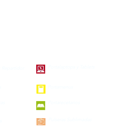
Portalaptops y Tablets
 Repartidor
s
Portamenus
ras
Portarecetarios
Pulseras Sublimadas
s