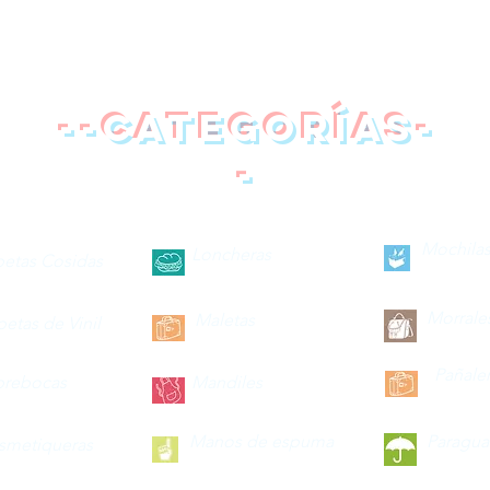
--categorías-
-
Mochilas
Loncheras
petas Cosidas
Morrale
Maletas
petas de Vinil
Pañale
brebocas
Mandiles
Manos de espuma
Paragua
smetiqueras