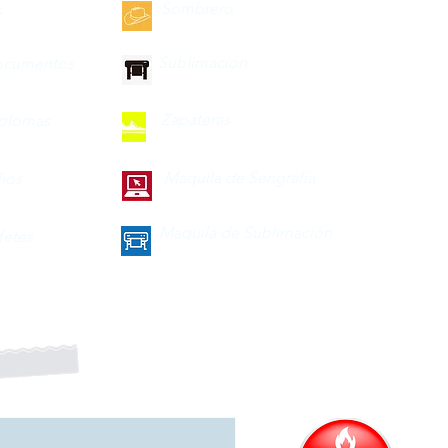
Sombrero
s
Sublimación
ocumentos
Zapateras
iplomas
Maquila de Serigrafía
lios
Maquila de Sublimación
fetes
a nuestro boletín