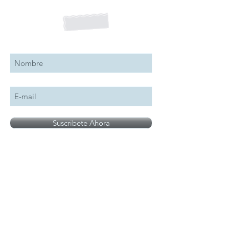
Suscribete a nuestro boletín
Suscribete Ahora
Todos los logotipos, nombres y marcas
mencionados en nuestro sitio son propiedad de
su respectivo propietario, las fotografías son
únicamente para fines de ilustración.