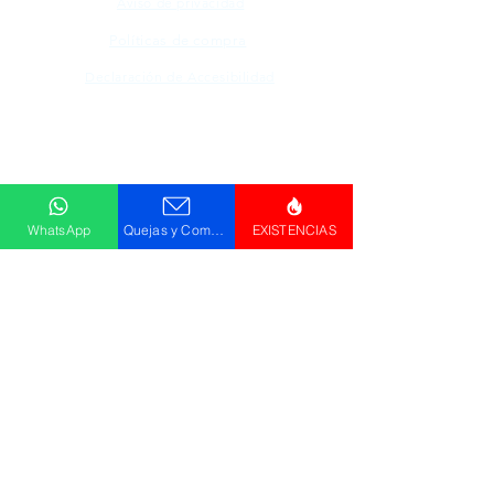
Aviso de privacidad
Políticas de compra
Declaración de Accesibilidad
Descargar
Catálogo
WhatsApp
Quejas y Comentarios
EXISTENCIAS
© Promos GPM . HR