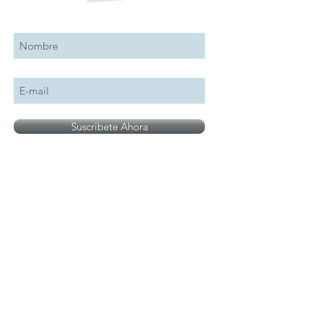
Suscribete a nuestro boletín
Suscribete Ahora
Todos los logotipos, nombres y marcas
mencionados en nuestro sitio son propiedad de
su respectivo propietario, las fotografías son
únicamente para fines de ilustración.