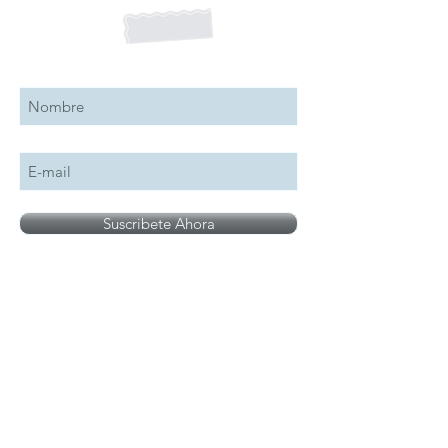
Suscribete a nuestro boletín
Suscribete Ahora
Todos los logotipos, nombres y marcas
mencionados en nuestro sitio son propiedad de
su respectivo propietario, las fotografías son
únicamente para fines de ilustración.