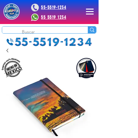
55-5519-1234
55 5519 1234
 Plus