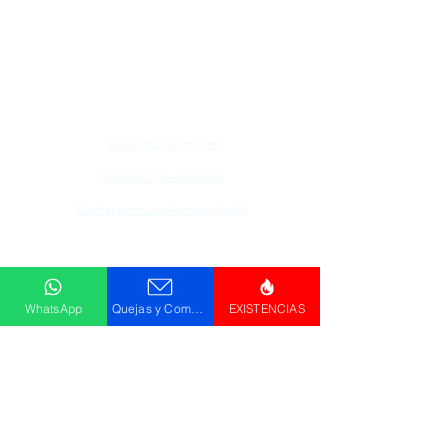
Todos los logotipos, nombres y marcas
mencionados en nuestro sitio son propiedad de
su respectivo propietario, las fotografías son
únicamente para fines de ilustración.
Aviso de privacidad
Políticas de compra
Declaración de Accesibilidad
Descargar
Catálogo
WhatsApp
Quejas y Comentarios
EXISTENCIAS