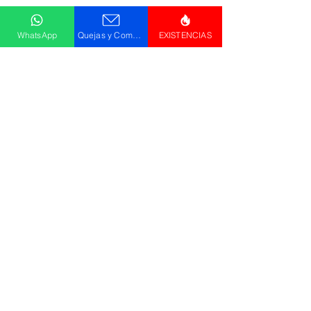
Suscribete Ahora
WhatsApp
Quejas y Comentarios
EXISTENCIAS
Todos los logotipos, nombres y marcas
mencionados en nuestro sitio son propiedad de
su respectivo propietario, las fotografías son
únicamente para fines de ilustración.
Aviso de privacidad
Políticas de compra
Declaración de Accesibilidad
Descargar