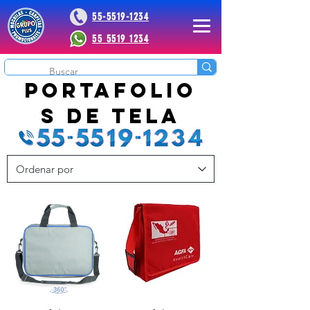
55-5519-1234
55 5519 1234
 Plus
portafolio
s de tela