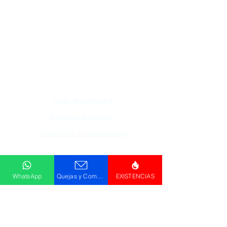
Todos los logotipos, nombres y marcas
mencionados en nuestro sitio son propiedad de
su respectivo propietario, las fotografías son
únicamente para fines de ilustración.
Aviso de privacidad
Políticas de compra
Declaración de Accesibilidad
Descargar
Catálogo
WhatsApp
Quejas y Comentarios
EXISTENCIAS