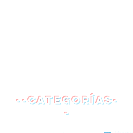
--categorías-
-
Mochilas