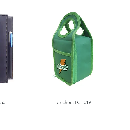
A50
Lonchera LCH019