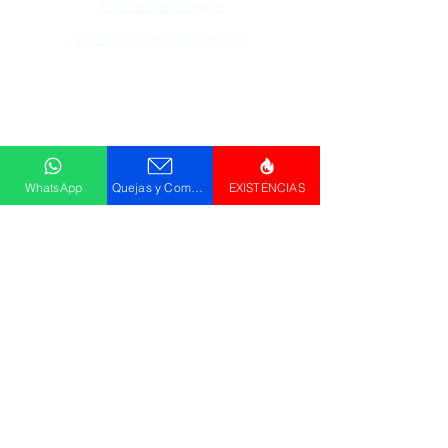
Políticas de compra
Declaración de Accesibilidad
Descargar
Catálogo
WhatsApp
Quejas y Comentarios
EXISTENCIAS
© Promos GPM . HR