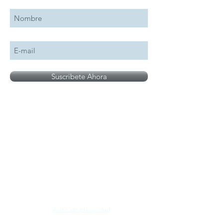
Suscribete Ahora
Todos los logotipos, nombres y marcas
mencionados en nuestro sitio son propiedad de
su respectivo propietario, las fotografías son
únicamente para fines de ilustración.
Aviso de privacidad