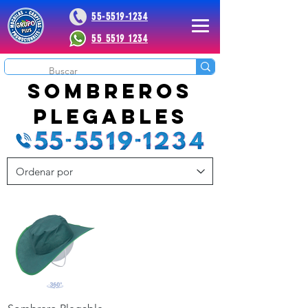
55-5519-1234
55 5519 1234
 Plus
sombreros
plegables