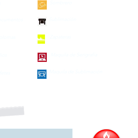
Sombrero
s
Sublimación
ocumentos
Zapateras
iplomas
Maquila de Serigrafía
lios
Maquila de Sublimación
fetes
a nuestro boletín