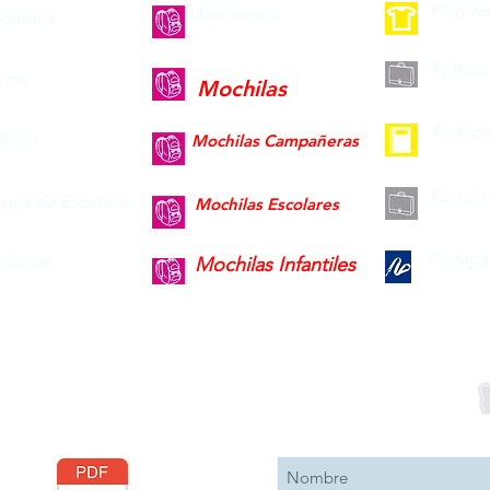
Playera
Mariconeras
dernos
Portad
ras
Mochilas
Portad
leras
Mochilas Campañeras
Portafo
gos de Escritorio
Mochilas Escolares
Portaga
piceras
Mochilas Infantiles
Descargar
Suscribete 
Catálogo