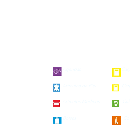
Agendas
Car
Articulos de Piel
Car
Artículos Médicos
Cu
Bolsas
Co