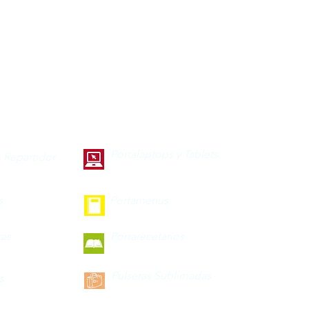
Portalaptops y Tablets
 Repartidor
s
Portamenus
ras
Portarecetarios
Pulseras Sublimadas
s