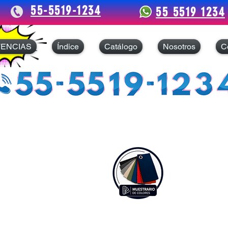
55-5519-1234
55 5519 1234
TENCIAS
Índice
Catálogo
Nosotros
C