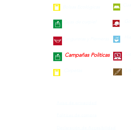
Cua
Bolsas Ecológicas
Gor
Cajas de curpiel
Hie
Cangureras y Pierneras
Jue
Campañas Politicas
La
Carpetas
Aviso de privacidad
Políticas de compra
Declaración de Accesibilidad