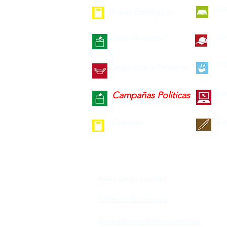
Cua
Bolsas Ecológicas
Gor
Cajas de curpiel
Hie
Cangureras y Pierneras
Jue
Campañas Politicas
La
Carpetas
Aviso de privacidad
Políticas de compra
Declaración de Accesibilidad