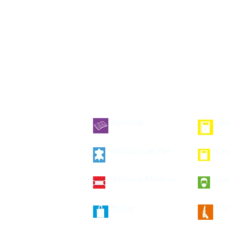
Agendas
Car
Articulos de Piel
Car
Artículos Médicos
Cu
Bolsas
Co