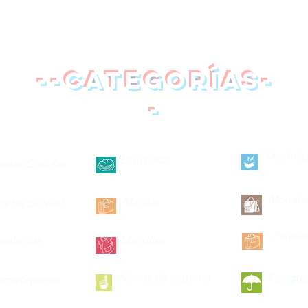
--categorías-
-
Mochilas
Loncheras
petas Cosidas
Morrale
Maletas
petas de Vinil
Pañale
brebocas
Mandiles
Manos de espuma
Paragua
smetiqueras