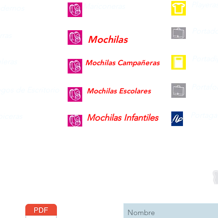
Playera
Mariconeras
dernos
Portad
ras
Mochilas
Portad
leras
Mochilas Campañeras
Portafo
gos de Escritorio
Mochilas Escolares
Portaga
piceras
Mochilas Infantiles
Descargar
Suscribete 
Catálogo