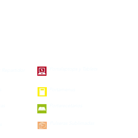
Portalaptops y Tablets
 Repartidor
s
Portamenus
ras
Portarecetarios
Pulseras Sublimadas
s