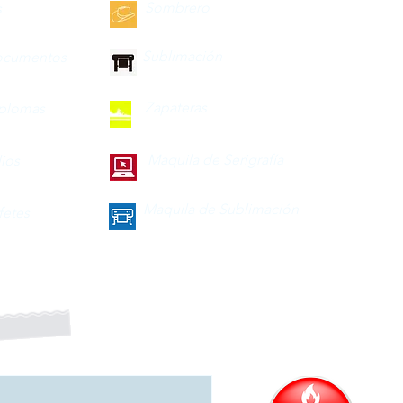
Sombrero
s
Sublimación
ocumentos
Zapateras
iplomas
Maquila de Serigrafía
lios
Maquila de Sublimación
fetes
a nuestro boletín