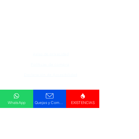
Todos los logotipos, nombres y marcas
mencionados en nuestro sitio son propiedad de
su respectivo propietario, las fotografías son
únicamente para fines de ilustración.
Aviso de privacidad
Políticas de compra
Declaración de Accesibilidad
Descargar
Catálogo
WhatsApp
Quejas y Comentarios
EXISTENCIAS