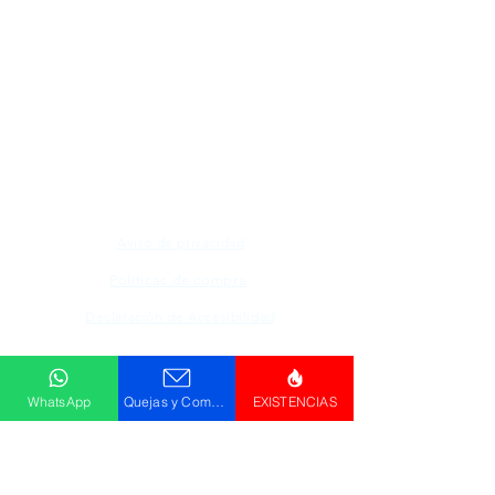
Todos los logotipos, nombres y marcas
mencionados en nuestro sitio son propiedad de
su respectivo propietario, las fotografías son
únicamente para fines de ilustración.
Aviso de privacidad
Políticas de compra
Declaración de Accesibilidad
Descargar
WhatsApp
Quejas y Comentarios
EXISTENCIAS
Catálogo