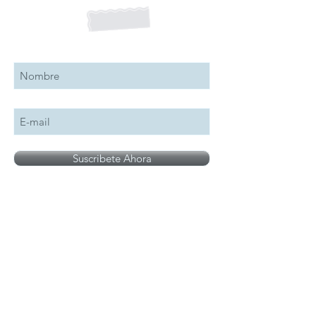
Suscribete a nuestro boletín
Suscribete Ahora
Todos los logotipos, nombres y marcas
mencionados en nuestro sitio son propiedad de
su respectivo propietario, las fotografías son
únicamente para fines de ilustración.