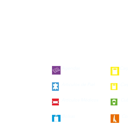
Agendas
Car
Articulos de Piel
Car
Artículos Médicos
Cu
Bolsas
Co