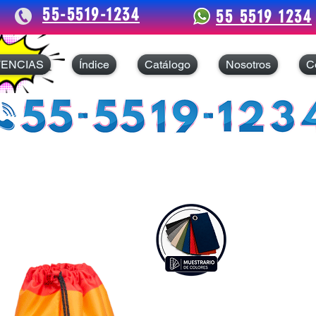
55-5519-1234
55 5519 1234
TENCIAS
Índice
Catálogo
Nosotros
C