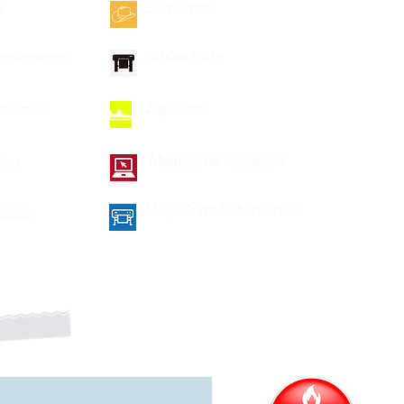
Sombrero
s
Sublimación
ocumentos
Zapateras
iplomas
Maquila de Serigrafía
lios
Maquila de Sublimación
fetes
a nuestro boletín