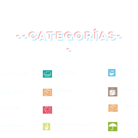
--categorías-
-
Mochilas
Loncheras
petas Cosidas
Morrale
Maletas
petas de Vinil
Pañale
brebocas
Mandiles
Manos de espuma
Paragua
smetiqueras