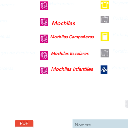
Playera
Mariconeras
dernos
Portad
ras
Mochilas
Portad
leras
Mochilas Campañeras
Portafo
gos de Escritorio
Mochilas Escolares
Portaga
piceras
Mochilas Infantiles
Descargar
Suscribete 
Catálogo