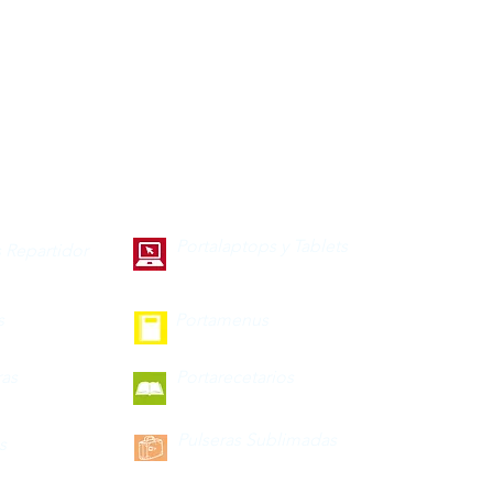
Portalaptops y Tablets
 Repartidor
s
Portamenus
ras
Portarecetarios
Pulseras Sublimadas
s