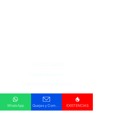
Todos los logotipos, nombres y marcas
mencionados en nuestro sitio son propiedad de
su respectivo propietario, las fotografías son
únicamente para fines de ilustración.
Aviso de privacidad
Políticas de compra
Declaración de Accesibilidad
Descargar
WhatsApp
Quejas y Comentarios
EXISTENCIAS
Catálogo