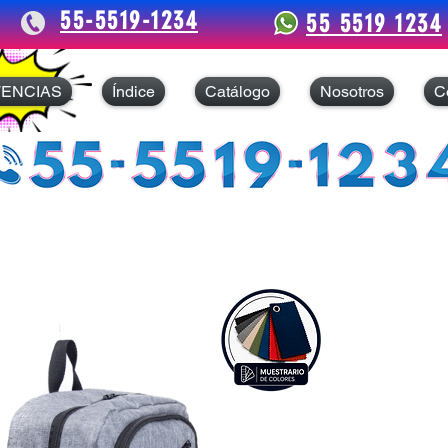
55-5519-1234
55 5519 1234
TENCIAS
Índice
Catálogo
Nosotros
C