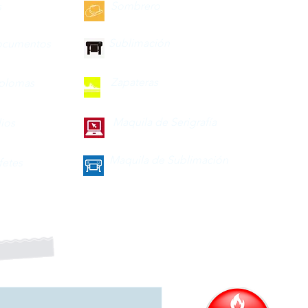
Sombrero
s
Sublimación
ocumentos
Zapateras
iplomas
Maquila de Serigrafía
lios
Maquila de Sublimación
fetes
a nuestro boletín