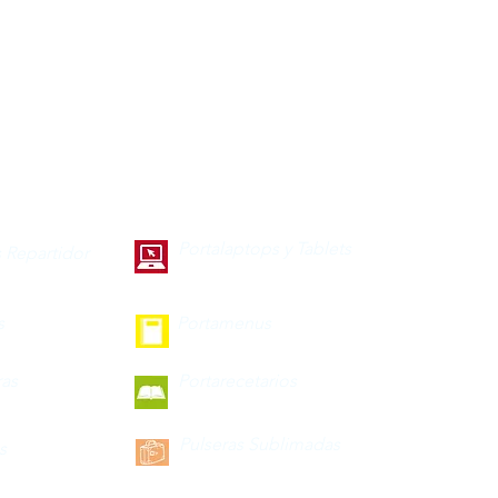
Portalaptops y Tablets
 Repartidor
s
Portamenus
ras
Portarecetarios
Pulseras Sublimadas
s