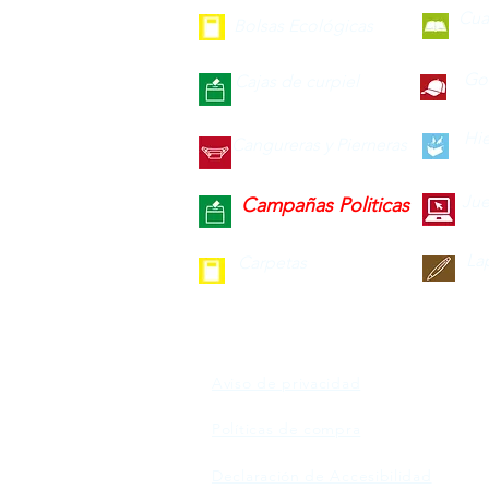
Cua
Bolsas Ecológicas
Gor
Cajas de curpiel
Hie
Cangureras y Pierneras
Jue
Campañas Politicas
La
Carpetas
Aviso de privacidad
Políticas de compra
Declaración de Accesibilidad