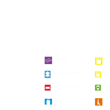
Agendas
Car
Articulos de Piel
Car
Artículos Médicos
Cu
Bolsas
Co