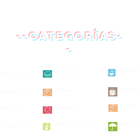
--categorías-
-
Mochilas
Loncheras
petas Cosidas
Morrale
Maletas
petas de Vinil
Pañale
brebocas
Mandiles
Manos de espuma
Paragua
smetiqueras