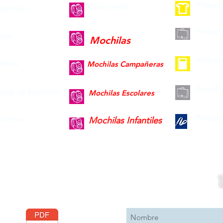
Playera
Mariconeras
dernos
Portad
ras
Mochilas
Portad
leras
Mochilas Campañeras
Portafo
gos de Escritorio
Mochilas Escolares
Portaga
piceras
Mochilas Infantiles
Descargar
Suscribete 
Catálogo