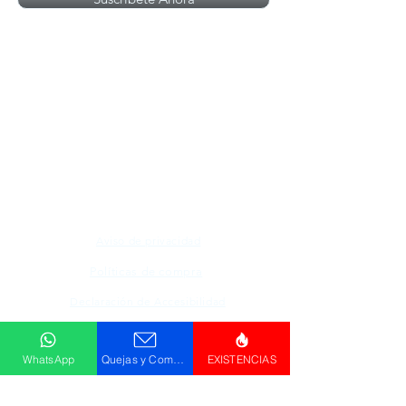
Todos los logotipos, nombres y marcas
mencionados en nuestro sitio son propiedad de
su respectivo propietario, las fotografías son
únicamente para fines de ilustración.
Aviso de privacidad
Políticas de compra
Declaración de Accesibilidad
Descargar
WhatsApp
Quejas y Comentarios
EXISTENCIAS
Catálogo