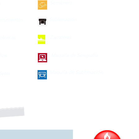
Sombrero
s
Sublimación
ocumentos
Zapateras
iplomas
Maquila de Serigrafía
lios
Maquila de Sublimación
fetes
a nuestro boletín