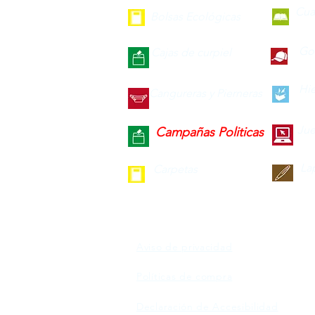
Cua
Bolsas Ecológicas
Gor
Cajas de curpiel
Hie
Cangureras y Pierneras
Jue
Campañas Politicas
La
Carpetas
Aviso de privacidad
Políticas de compra
Declaración de Accesibilidad