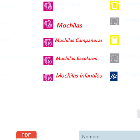
Playera
Mariconeras
dernos
Portad
ras
Mochilas
Portad
leras
Mochilas Campañeras
Portafo
gos de Escritorio
Mochilas Escolares
Portaga
piceras
Mochilas Infantiles
Descargar
Suscribete 
Catálogo