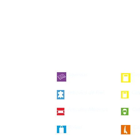
Agendas
Car
Articulos de Piel
Car
Artículos Médicos
Cu
Bolsas
Co