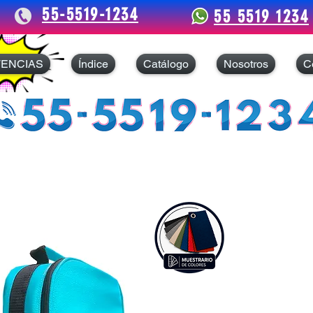
55-5519-1234
55 5519 1234
TENCIAS
Índice
Catálogo
Nosotros
C