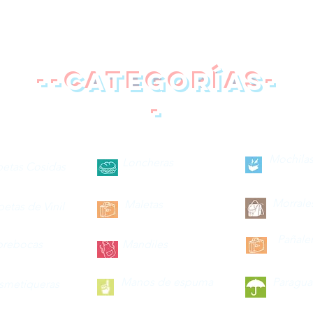
--categorías-
-
Mochilas
Loncheras
petas Cosidas
Morrale
Maletas
petas de Vinil
Pañale
brebocas
Mandiles
Manos de espuma
Paragua
smetiqueras