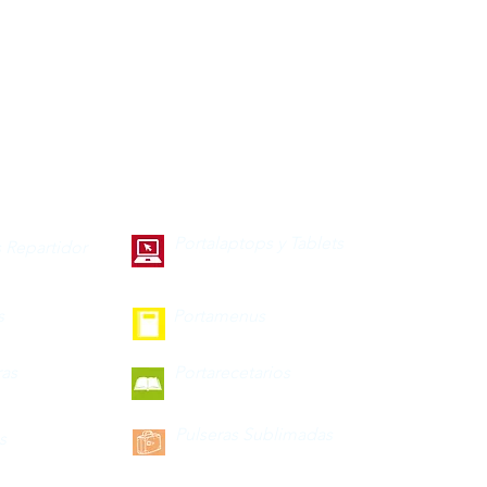
Portalaptops y Tablets
 Repartidor
s
Portamenus
ras
Portarecetarios
Pulseras Sublimadas
s