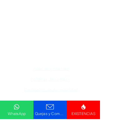
Todos los logotipos, nombres y marcas
mencionados en nuestro sitio son propiedad de
su respectivo propietario, las fotografías son
únicamente para fines de ilustración.
Aviso de privacidad
Políticas de compra
Declaración de Accesibilidad
Descargar
WhatsApp
Quejas y Comentarios
EXISTENCIAS
Catálogo