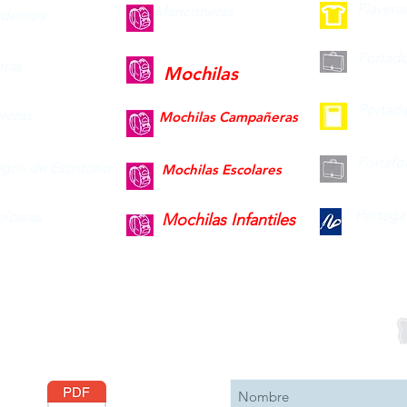
Playera
Mariconeras
dernos
Portad
ras
Mochilas
Portad
leras
Mochilas Campañeras
Portafo
gos de Escritorio
Mochilas Escolares
Portaga
piceras
Mochilas Infantiles
Descargar
Suscribete 
Catálogo