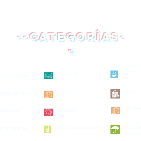
--categorías-
-
Mochilas
Loncheras
petas Cosidas
Morrale
Maletas
petas de Vinil
Pañale
brebocas
Mandiles
Manos de espuma
Paragua
smetiqueras