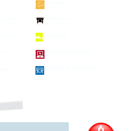
Sombrero
s
Sublimación
ocumentos
Zapateras
iplomas
Maquila de Serigrafía
lios
Maquila de Sublimación
fetes
a nuestro boletín