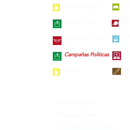
Cua
Bolsas Ecológicas
Gor
Cajas de curpiel
Hie
Cangureras y Pierneras
Jue
Campañas Politicas
La
Carpetas
Aviso de privacidad
Políticas de compra
Declaración de Accesibilidad