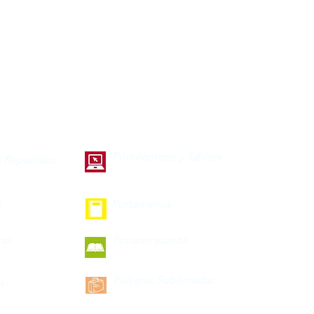
Portalaptops y Tablets
 Repartidor
s
Portamenus
ras
Portarecetarios
Pulseras Sublimadas
s