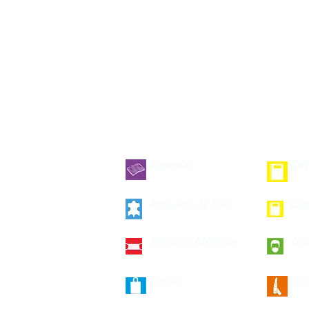
Agendas
Car
Articulos de Piel
Car
Artículos Médicos
Cu
Bolsas
Co