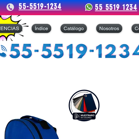
55-5519-1234
55 5519 1234
TENCIAS
Índice
Catálogo
Nosotros
C