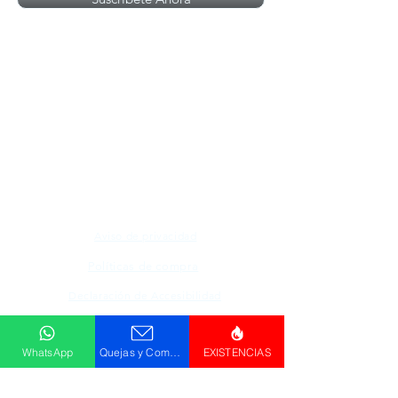
Todos los logotipos, nombres y marcas
mencionados en nuestro sitio son propiedad de
su respectivo propietario, las fotografías son
únicamente para fines de ilustración.
Aviso de privacidad
Políticas de compra
Declaración de Accesibilidad
Descargar
WhatsApp
Quejas y Comentarios
EXISTENCIAS
Catálogo