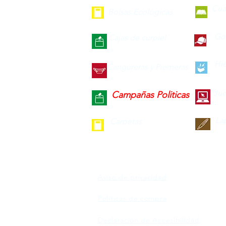
Cua
Bolsas Ecológicas
Gor
Cajas de curpiel
Hie
Cangureras y Pierneras
Jue
Campañas Politicas
La
Carpetas
Aviso de privacidad
Políticas de compra
Declaración de Accesibilidad