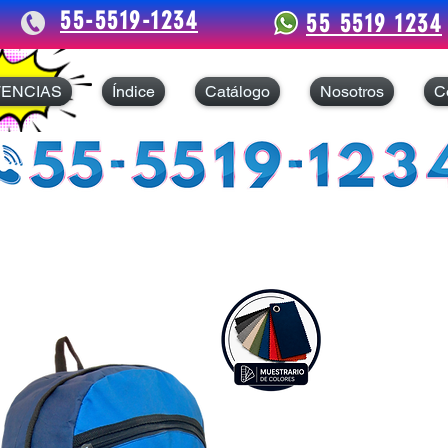
55-5519-1234
55 5519 1234
TENCIAS
Índice
Catálogo
Nosotros
C