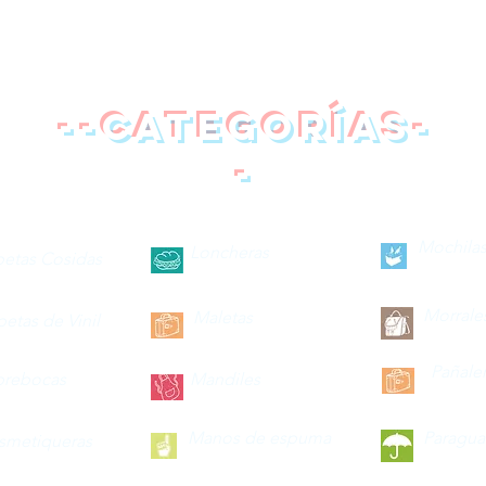
--categorías-
-
Mochilas
Loncheras
petas Cosidas
Morrale
Maletas
petas de Vinil
Pañale
brebocas
Mandiles
Manos de espuma
Paragua
smetiqueras