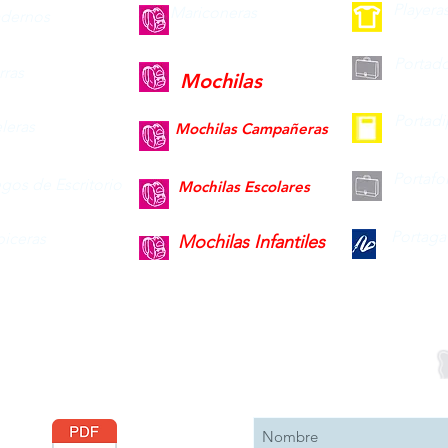
Playera
Mariconeras
dernos
Portad
ras
Mochilas
Portad
leras
Mochilas Campañeras
Portafo
gos de Escritorio
Mochilas Escolares
Portaga
piceras
Mochilas Infantiles
Descargar
Suscribete 
Catálogo