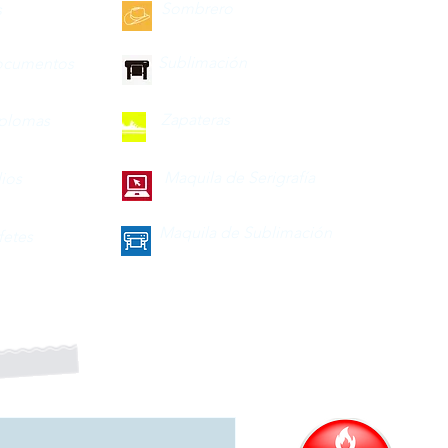
Sombrero
s
Sublimación
ocumentos
Zapateras
iplomas
Maquila de Serigrafía
lios
Maquila de Sublimación
fetes
a nuestro boletín