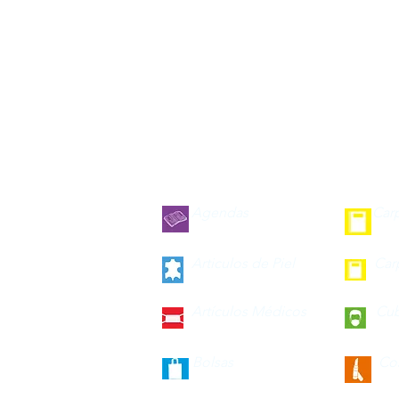
Agendas
Car
Articulos de Piel
Car
Artículos Médicos
Cu
Bolsas
Co