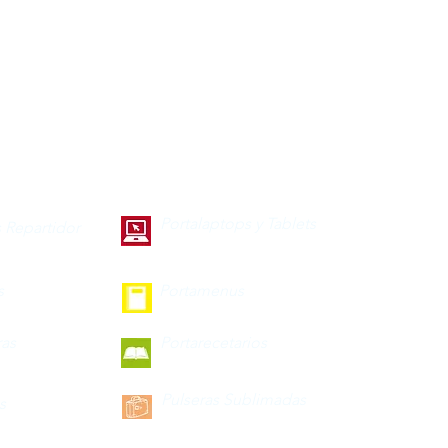
Portalaptops y Tablets
 Repartidor
s
Portamenus
ras
Portarecetarios
Pulseras Sublimadas
s