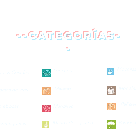
--categorías-
-
Mochilas
Loncheras
petas Cosidas
Morrale
Maletas
petas de Vinil
Pañale
brebocas
Mandiles
Manos de espuma
Paragua
smetiqueras