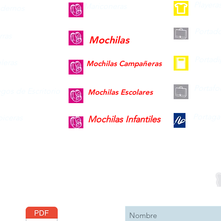
Playera
Mariconeras
dernos
Portad
ras
Mochilas
Portad
leras
Mochilas Campañeras
Portafo
gos de Escritorio
Mochilas Escolares
Portaga
piceras
Mochilas Infantiles
Descargar
Suscribete 
Catálogo