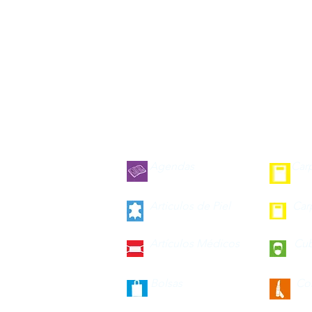
Agendas
Car
Articulos de Piel
Car
Artículos Médicos
Cu
Bolsas
Co