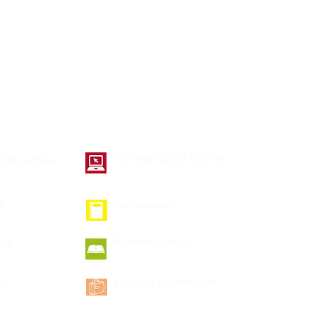
Portalaptops y Tablets
 Repartidor
s
Portamenus
ras
Portarecetarios
Pulseras Sublimadas
s