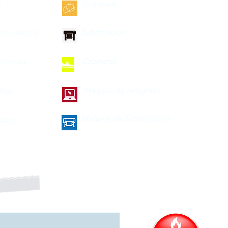
Sombrero
s
Sublimación
ocumentos
Zapateras
iplomas
Maquila de Serigrafía
lios
Maquila de Sublimación
fetes
a nuestro boletín