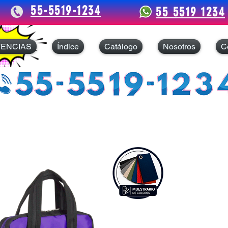
55-5519-1234
55 5519 1234
TENCIAS
Índice
Catálogo
Nosotros
C