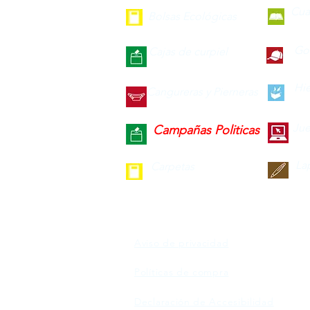
Cua
Bolsas Ecológicas
Gor
Cajas de curpiel
Hie
Cangureras y Pierneras
Jue
Campañas Politicas
La
Carpetas
Aviso de privacidad
Políticas de compra
Declaración de Accesibilidad