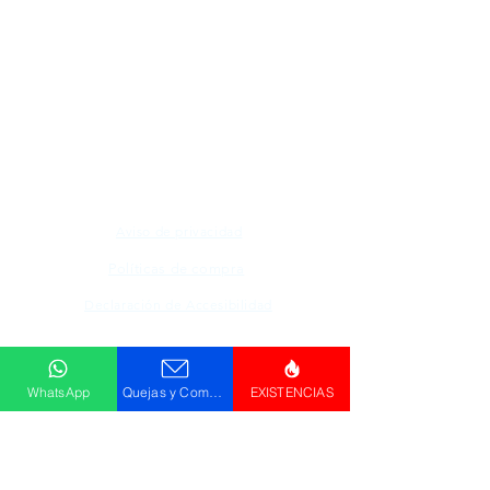
Todos los logotipos, nombres y marcas
mencionados en nuestro sitio son propiedad de
su respectivo propietario, las fotografías son
únicamente para fines de ilustración.
Aviso de privacidad
Políticas de compra
Declaración de Accesibilidad
Descargar
WhatsApp
Quejas y Comentarios
EXISTENCIAS
Catálogo