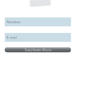
Suscribete a nuestro boletín
Suscribete Ahora
Todos los logotipos, nombres y marcas
mencionados en nuestro sitio son propiedad de
su respectivo propietario, las fotografías son
únicamente para fines de ilustración.