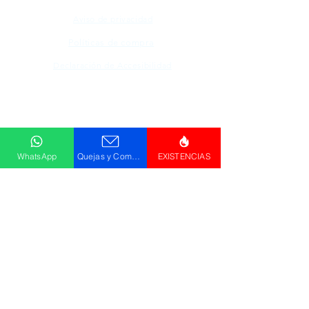
Aviso de privacidad
Políticas de compra
Declaración de Accesibilidad
Descargar
Catálogo
WhatsApp
Quejas y Comentarios
EXISTENCIAS
© Promos GPM . HR