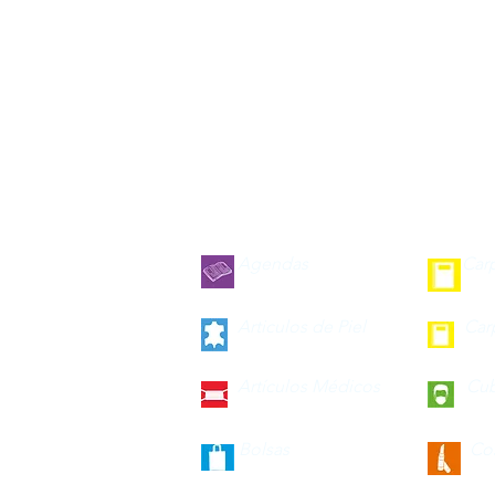
Agendas
Car
Articulos de Piel
Car
Artículos Médicos
Cu
Bolsas
Co