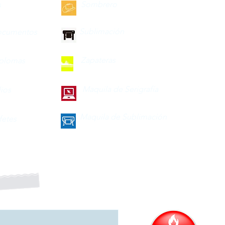
Sombrero
s
Sublimación
ocumentos
Zapateras
iplomas
Maquila de Serigrafía
lios
Maquila de Sublimación
fetes
a nuestro boletín