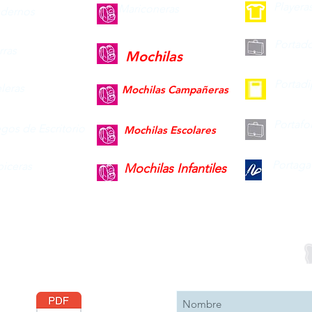
Playera
Mariconeras
dernos
Portad
ras
Mochilas
Portad
leras
Mochilas Campañeras
Portafo
gos de Escritorio
Mochilas Escolares
Portaga
piceras
Mochilas Infantiles
Descargar
Suscribete 
Catálogo