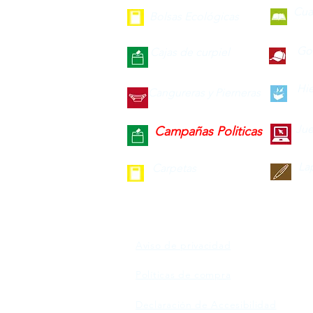
Cua
Bolsas Ecológicas
Gor
Cajas de curpiel
Hie
Cangureras y Pierneras
Jue
Campañas Politicas
La
Carpetas
Aviso de privacidad
Políticas de compra
Declaración de Accesibilidad