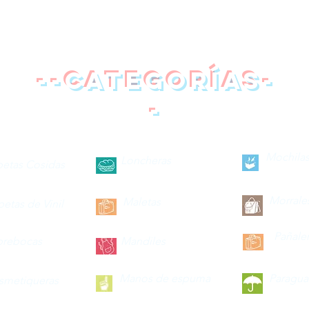
--categorías-
-
Mochilas
Loncheras
petas Cosidas
Morrale
Maletas
petas de Vinil
Pañale
brebocas
Mandiles
Manos de espuma
Paragua
smetiqueras