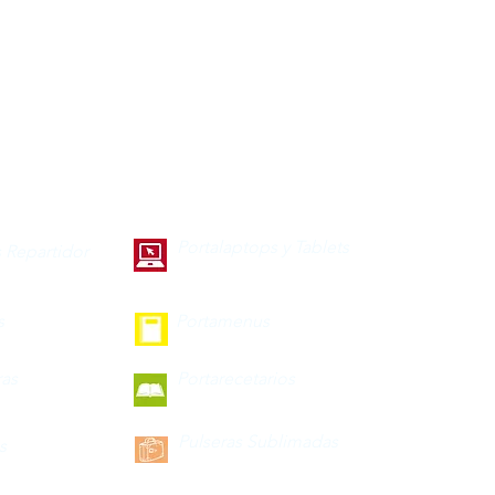
Portalaptops y Tablets
 Repartidor
s
Portamenus
ras
Portarecetarios
Pulseras Sublimadas
s