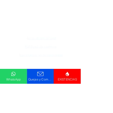
Todos los logotipos, nombres y marcas
mencionados en nuestro sitio son propiedad de
su respectivo propietario, las fotografías son
únicamente para fines de ilustración.
Aviso de privacidad
Políticas de compra
Declaración de Accesibilidad
Descargar
Catálogo
WhatsApp
Quejas y Comentarios
EXISTENCIAS