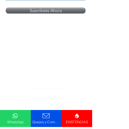
Suscribete Ahora
Todos los logotipos, nombres y marcas
mencionados en nuestro sitio son propiedad de
su respectivo propietario, las fotografías son
únicamente para fines de ilustración.
Aviso de privacidad
Políticas de compra
Declaración de Accesibilidad
WhatsApp
Quejas y Comentarios
EXISTENCIAS
Descargar