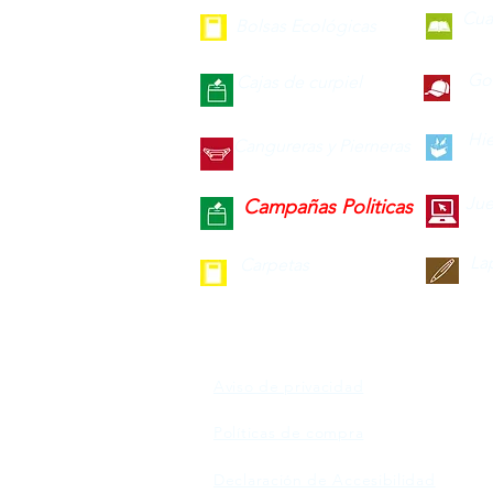
Cua
Bolsas Ecológicas
Gor
Cajas de curpiel
Hie
Cangureras y Pierneras
Jue
Campañas Politicas
La
Carpetas
Aviso de privacidad
Políticas de compra
Declaración de Accesibilidad