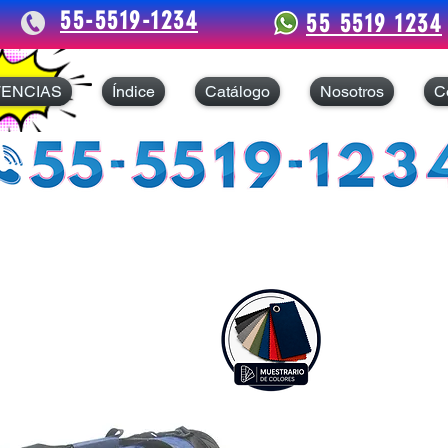
55-5519-1234
55 5519 1234
TENCIAS
Índice
Catálogo
Nosotros
C