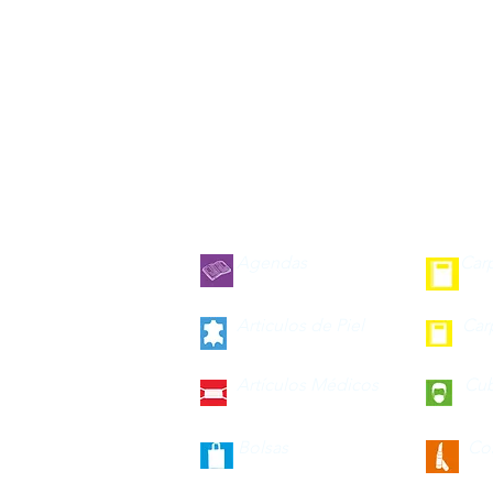
Agendas
Car
Articulos de Piel
Car
Artículos Médicos
Cu
Bolsas
Co