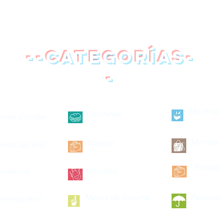
--categorías-
-
Mochilas
Loncheras
petas Cosidas
Morrale
Maletas
petas de Vinil
Pañale
brebocas
Mandiles
Manos de espuma
Paragua
smetiqueras