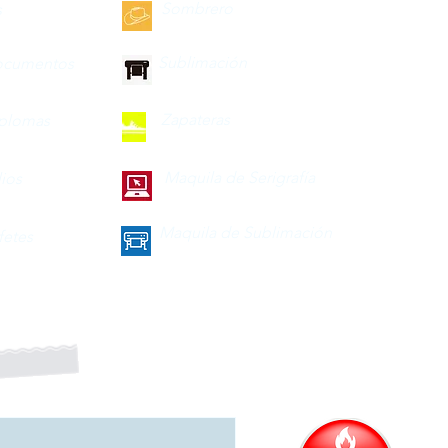
Sombrero
s
Sublimación
ocumentos
Zapateras
iplomas
Maquila de Serigrafía
lios
Maquila de Sublimación
fetes
a nuestro boletín