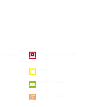
Portalaptops y Tablets
 Repartidor
s
Portamenus
ras
Portarecetarios
Pulseras Sublimadas
s