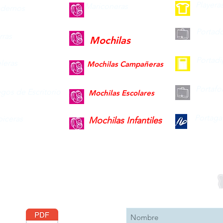
Playera
Mariconeras
dernos
Portad
ras
Mochilas
Portad
leras
Mochilas Campañeras
Portafo
gos de Escritorio
Mochilas Escolares
Portaga
piceras
Mochilas Infantiles
Descargar
Suscribete 
Catálogo