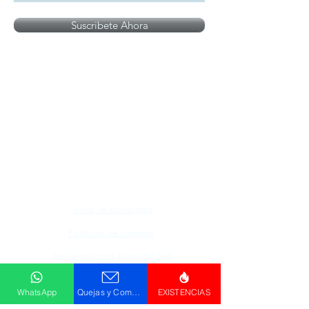
Suscribete Ahora
Todos los logotipos, nombres y marcas
mencionados en nuestro sitio son propiedad de
su respectivo propietario, las fotografías son
únicamente para fines de ilustración.
Aviso de privacidad
Políticas de compra
Declaración de Accesibilidad
WhatsApp
Quejas y Comentarios
EXISTENCIAS
Descargar