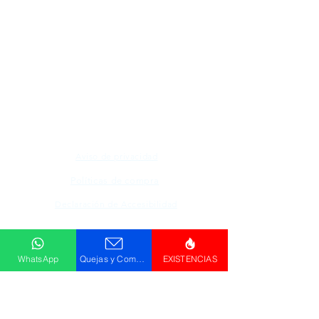
Todos los logotipos, nombres y marcas
mencionados en nuestro sitio son propiedad de
su respectivo propietario, las fotografías son
únicamente para fines de ilustración.
Aviso de privacidad
Políticas de compra
Declaración de Accesibilidad
Descargar
WhatsApp
Quejas y Comentarios
EXISTENCIAS
Catálogo