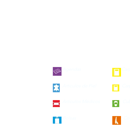
Agendas
Car
Articulos de Piel
Car
Artículos Médicos
Cu
Bolsas
Co