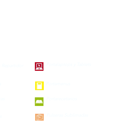
Portalaptops y Tablets
 Repartidor
s
Portamenus
ras
Portarecetarios
Pulseras Sublimadas
s