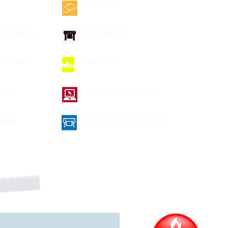
Sombrero
s
Sublimación
ocumentos
Zapateras
iplomas
Maquila de Serigrafía
lios
Maquila de Sublimación
fetes
a nuestro boletín