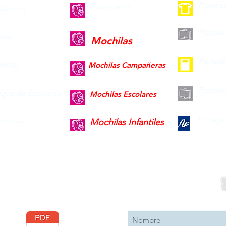
Playera
Mariconeras
dernos
Portad
ras
Mochilas
Portad
leras
Mochilas Campañeras
Portafo
gos de Escritorio
Mochilas Escolares
Portaga
piceras
Mochilas Infantiles
Descargar
Suscribete 
Catálogo