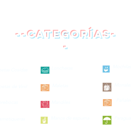
--categorías-
-
Mochilas
Loncheras
petas Cosidas
Morrale
Maletas
petas de Vinil
Pañale
brebocas
Mandiles
Manos de espuma
Paragua
smetiqueras