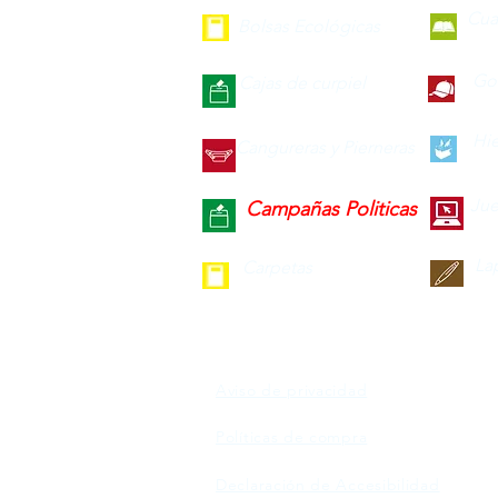
Cua
Bolsas Ecológicas
Gor
Cajas de curpiel
Hie
Cangureras y Pierneras
Jue
Campañas Politicas
La
Carpetas
Aviso de privacidad
Políticas de compra
Declaración de Accesibilidad