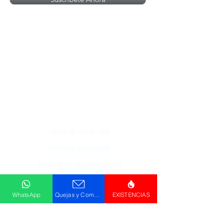
Todos los logotipos, nombres y marcas
mencionados en nuestro sitio son propiedad de
su respectivo propietario, las fotografías son
únicamente para fines de ilustración.
Aviso de privacidad
Políticas de compra
Declaración de Accesibilidad
Descargar
WhatsApp
Quejas y Comentarios
EXISTENCIAS
Catálogo