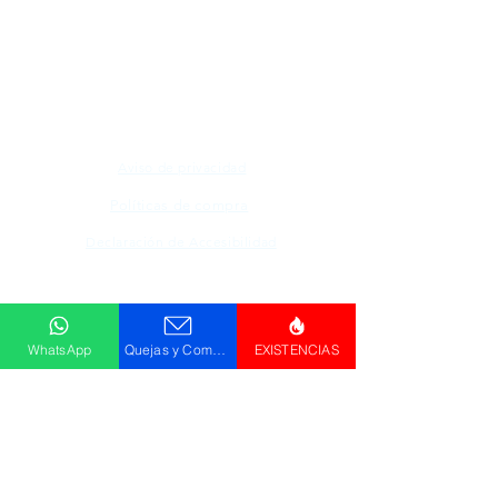
Todos los logotipos, nombres y marcas
mencionados en nuestro sitio son propiedad de
su respectivo propietario, las fotografías son
únicamente para fines de ilustración.
Aviso de privacidad
Políticas de compra
Declaración de Accesibilidad
Descargar
Catálogo
WhatsApp
Quejas y Comentarios
EXISTENCIAS