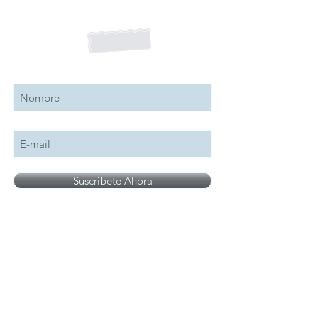
Suscribete a nuestro boletín
Suscribete Ahora
Todos los logotipos, nombres y marcas
mencionados en nuestro sitio son propiedad de
su respectivo propietario, las fotografías son
únicamente para fines de ilustración.